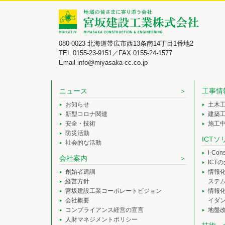
080-0023 北海道帯広市西13条南14丁目1番地2
TEL 0155-23-9151／FAX 0155-24-1577
Email info@miyasaka-cc.co.jp
ニュース
工事情
お知らせ
土木
新型コロナ関連
建築
安全・技術
施工
防災活動
ICT
社会的な活動
i-Co
会社案内
ICT
創始者遺訓
情報
経営方針
ステ
宮坂建設工業コーポレートビジョン
情報
会社概要
イダ
コンプライアンス経営の宣言
地盤
人財マネジメントポリシー