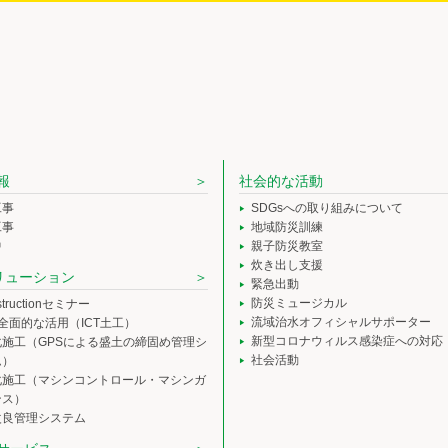
報
社会的な活動
工事
SDGsへの取り組みについて
工事
地域防災訓練
中
親子防災教室
炊き出し支援
ソリューション
緊急出動
防災ミュージカル
nstructionセミナー
流域治水オフィシャルサポーター
の全面的な活用（ICT土工）
新型コロナウィルス感染症への対応
化施工（GPSによる盛土の締固め管理シ
社会活動
ム）
化施工（マシンコントロール・マシンガ
ンス）
改良管理システム