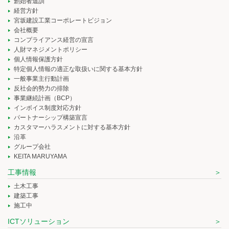
創始者遺訓
経営方針
宮坂建設工業コーポレートビジョン
会社概要
コンプライアンス経営の宣言
人財マネジメントポリシー
個人情報保護方針
特定個人情報の適正な取扱いに関する基本方針
一般事業主行動計画
反社会的勢力の排除
事業継続計画（BCP）
インボイス制度対応方針
パートナーシップ構築宣言
カスタマーハラスメントに対する基本方針
沿革
グループ会社
KEITA MARUYAMA
工事情報
土木工事
建築工事
施工中
ICTソリューション