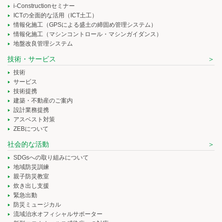
i-Constructionセミナー
ICTの全面的な活用（ICT土工）
情報化施工（GPSによる盛土の締固め管理システム）
情報化施工（マシンコントロール・マシンガイダンス）
地盤改良管理システム
技術・サービス
技術
サービス
技術提携
建築・不動産のご案内
設計業務提携
アスベスト対策
ZEBについて
社会的な活動
SDGsへの取り組みについて
地域防災訓練
親子防災教室
炊き出し支援
緊急出動
防災ミュージカル
流域治水オフィシャルサポーター