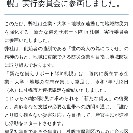
幌」実行委員会に参画しました。
このたび、弊社は企業・大学・地域が連携して地域防災力
を強化する「新たな備えサポート隊 in 札幌」実行委員会
に参画いたしました。
弊社は、創始者の遺訓である「世の為人の為につくせ」の
精神のもと、地域に貢献できる防災企業を目指し地域防災
に取り組んでおります。
「新たな備えサポート隊in札幌」は、道内に所在する企
業・大学・地域の有志が集まり発足し、令和7年7月2日
（水）に札幌市と連携協定を締結いたしました。
これからの地域防災に求められる「新たな備え」の啓発
と、高齢者など支援が必要な世帯への訪問を通じ、「誰ひ
とり取り残さない災害対応」を目指して、産官学民が連携
し活動をスタートさせます。
発足初年度である今年度は、札幌市厚別区のもみじ台地区