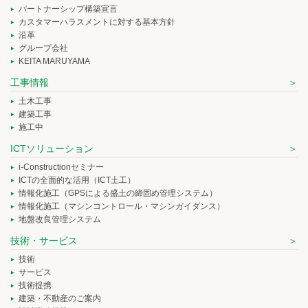
パートナーシップ構築宣言
カスタマーハラスメントに対する基本方針
沿革
グループ会社
KEITA MARUYAMA
工事情報
土木工事
建築工事
施工中
ICTソリューション
i-Constructionセミナー
ICTの全面的な活用（ICT土工）
情報化施工（GPSによる盛土の締固め管理システム）
情報化施工（マシンコントロール・マシンガイダンス）
地盤改良管理システム
技術・サービス
技術
サービス
技術提携
建築・不動産のご案内