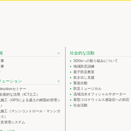
報
社会的な活動
工事
SDGsへの取り組みについて
工事
地域防災訓練
中
親子防災教室
炊き出し支援
ソリューション
緊急出動
防災ミュージカル
nstructionセミナー
流域治水オフィシャルサポーター
の全面的な活用（ICT土工）
新型コロナウィルス感染症への対応
化施工（GPSによる盛土の締固め管理シ
社会活動
ム）
化施工（マシンコントロール・マシンガ
ンス）
改良管理システム