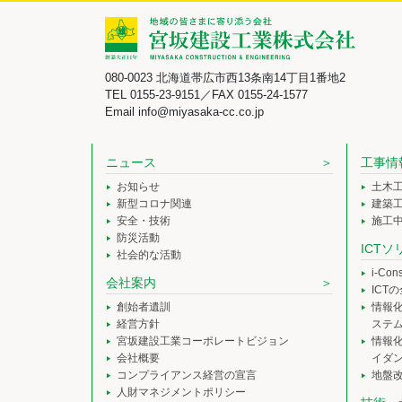
080-0023 北海道帯広市西13条南14丁目1番地2
TEL 0155-23-9151／FAX 0155-24-1577
Email info@miyasaka-cc.co.jp
ニュース
工事情
お知らせ
土木
新型コロナ関連
建築
安全・技術
施工
防災活動
ICT
社会的な活動
i-Co
会社案内
ICT
創始者遺訓
情報
経営方針
ステ
宮坂建設工業コーポレートビジョン
情報
会社概要
イダ
コンプライアンス経営の宣言
地盤
人財マネジメントポリシー