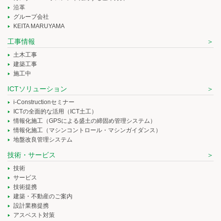
沿革
グループ会社
KEITA MARUYAMA
工事情報
土木工事
建築工事
施工中
ICTソリューション
i-Constructionセミナー
ICTの全面的な活用（ICT土工）
情報化施工（GPSによる盛土の締固め管理システム）
情報化施工（マシンコントロール・マシンガイダンス）
地盤改良管理システム
技術・サービス
技術
サービス
技術提携
建築・不動産のご案内
設計業務提携
アスベスト対策