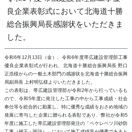
良企業表彰式において北海道十勝
総合振興局長感謝状をいただきま
した。
令和6年12月13日（金）、令和6年度帯広建設管理部工事
優良企業表彰式が行われ、北海道十勝総合振興局長 野口
正浩様からの一般土木部門の感謝状を北海道十勝総合振興
局副局長 上村明弘様よりいただきました。
この表彰は、帯広建設管理部が令和2年から行っているも
ので、令和5年度に発注した工事の中から工事成績・社会
奉仕等を総合的に勘案し、特に優秀な成績をおさめ地域の
発展に寄与した企業に贈られる表彰であり、弊社が令和5
年度に施工した帯広建設管理部発注の「ペケレベツ川砂防
工事（補正・明許）」において施工成績等が優秀であると