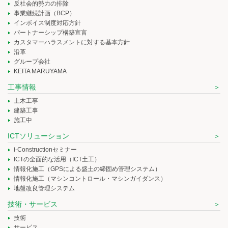
反社会的勢力の排除
事業継続計画（BCP）
インボイス制度対応方針
パートナーシップ構築宣言
カスタマーハラスメントに対する基本方針
沿革
グループ会社
KEITA MARUYAMA
工事情報
土木工事
建築工事
施工中
ICTソリューション
i-Constructionセミナー
ICTの全面的な活用（ICT土工）
情報化施工（GPSによる盛土の締固め管理システム）
情報化施工（マシンコントロール・マシンガイダンス）
地盤改良管理システム
技術・サービス
技術
サービス