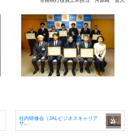
専務執行役員土木担当 河原崎 直人
社内研修会（JALビジネスキャリア
サ...