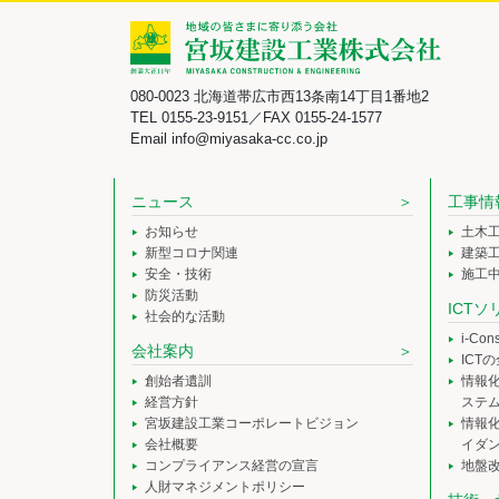
080-0023 北海道帯広市西13条南14丁目1番地2
TEL 0155-23-9151／FAX 0155-24-1577
Email info@miyasaka-cc.co.jp
ニュース
工事情
お知らせ
土木
新型コロナ関連
建築
安全・技術
施工
防災活動
ICT
社会的な活動
i-Co
会社案内
ICT
創始者遺訓
情報
経営方針
ステ
宮坂建設工業コーポレートビジョン
情報
会社概要
イダ
コンプライアンス経営の宣言
地盤
人財マネジメントポリシー