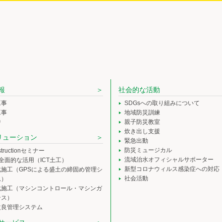
報
社会的な活動
工事
SDGsへの取り組みについて
工事
地域防災訓練
中
親子防災教室
炊き出し支援
ソリューション
緊急出動
防災ミュージカル
nstructionセミナー
流域治水オフィシャルサポーター
の全面的な活用（ICT土工）
新型コロナウィルス感染症への対応
化施工（GPSによる盛土の締固め管理シ
社会活動
ム）
化施工（マシンコントロール・マシンガ
ンス）
改良管理システム