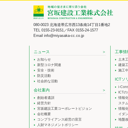
080-0023 北海道帯広市西13条南14丁目1番地2
TEL 0155-23-9151／FAX 0155-24-1577
Email info@miyasaka-cc.co.jp
ニュース
工事情
お知らせ
土木
新型コロナ関連
建築
安全・技術
施工
防災活動
ICT
社会的な活動
i-Co
会社案内
ICT
創始者遺訓
情報
経営方針
ステ
宮坂建設工業コーポレートビジョン
情報
会社概要
イダ
コンプライアンス経営の宣言
地盤
人財マネジメントポリシー