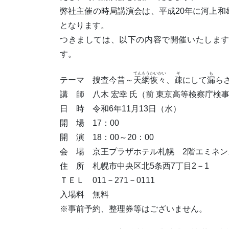
弊社主催の時局講演会は、平成20年に河上和
となります。
つきましては、以下の内容で開催いたしま
す。
てんもうかいかい
そ
も
テーマ 捜査今昔～
天網恢々
、
疎
にして
漏
ら
講 師 八木 宏幸 氏（前 東京高等検察庁検
日 時 令和6年11月13日（水）
開 場 17：00
開 演 18：00～20：00
会 場 京王プラザホテル札幌 2階エミネン
住 所 札幌市中央区北5条西7丁目2－1
ＴＥＬ 011－271－0111
入場料 無料
※事前予約、整理券等はございません。