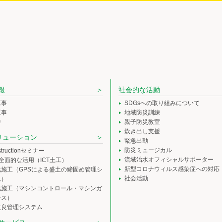
報
社会的な活動
工事
SDGsへの取り組みについて
工事
地域防災訓練
中
親子防災教室
炊き出し支援
ソリューション
緊急出動
防災ミュージカル
nstructionセミナー
流域治水オフィシャルサポーター
の全面的な活用（ICT土工）
新型コロナウィルス感染症への対応
化施工（GPSによる盛土の締固め管理シ
社会活動
ム）
化施工（マシンコントロール・マシンガ
ンス）
改良管理システム