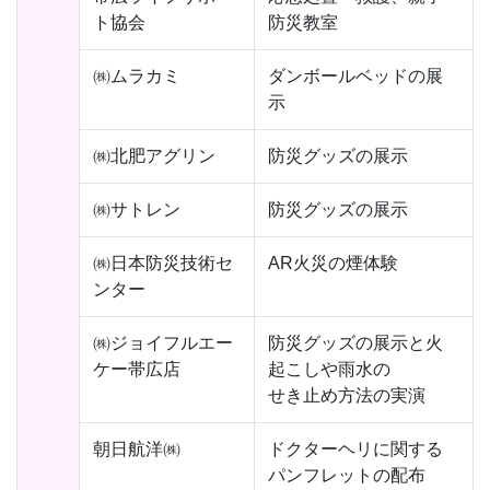
ト協会
防災教室
㈱ムラカミ
ダンボールベッドの展
示
㈱北肥アグリン
防災グッズの展示
㈱サトレン
防災グッズの展示
㈱日本防災技術セ
AR火災の煙体験
ンター
㈱ジョイフルエー
防災グッズの展示と火
ケー帯広店
起こしや雨水の
せき止め方法の実演
朝日航洋㈱
ドクターヘリに関する
パンフレットの配布