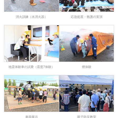
応急処置・救護の実演
消火訓練（水消火器）
煙体験
地震体験車の試乗（震度7体験）
車両展示
親子防災教室