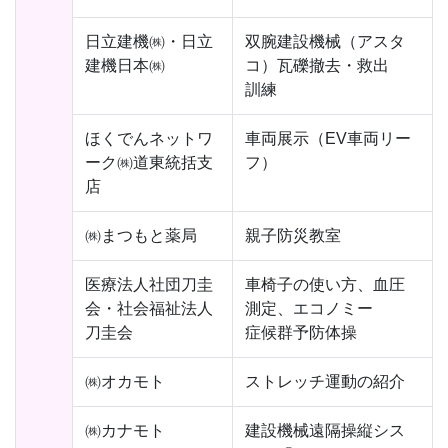
日立建機㈱・日立
双腕建設機械（アスタ
建機日本㈱
コ）瓦礫撤去・救出
訓練
ほくでんネットワ
車両展示（EV車両リー
ーク㈱道東統括支
フ）
店
㈱まつもと薬局
親子防災教室
医療法人社団刀圭
車椅子の使い方、血圧
会・社会福祉法人
測定、エコノミー
刀圭会
症候群予防体操
㈱オカモト
ストレッチ運動の紹介
㈱カナモト
建設機械遠隔操縦シス