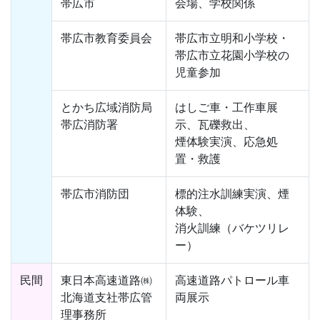
帯広市
会場、学校関係
帯広市教育委員会
帯広市立明和小学校・
帯広市立花園小学校の
児童参加
とかち広域消防局
はしご車・工作車展
帯広消防署
示、瓦礫救出、
煙体験実演、応急処
置・救護
帯広市消防団
標的注水訓練実演、煙
体験、
消火訓練（バケツリレ
ー）
民間
東日本高速道路㈱
高速道路パトロール車
北海道支社帯広管
両展示
理事務所