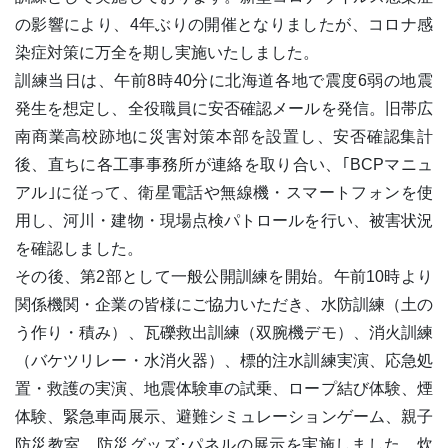
の影響により、4年ぶりの開催となりましたが、コロナ感
染症対策に万全を期し実施いたしました。
訓練当日は、午前8時40分に北海道各地で震度6弱の地震
発生を想定し、全役職員に安否確認メールを発信。旧帯広
南商業高校跡地に災害対策本部を設置し、安否確認集計
後、直ちに各工事事務所が連絡を取り合い、｢BCPマニュ
アル｣に従って、衛星電話や無線機・スマートフォンを使
用し、河川・建物・現場点検パトロールを行い、被害状況
を確認しました。
その後、第2部として一般公開訓練を開始。午前10時より
関係機関・企業の皆様にご協力いただき、水防訓練（土の
う作り・積み）、瓦礫救出訓練（双腕機デモ）、消火訓練
（バケツリレー・水消火器）、標的注水訓練実演、応急処
置・救護の実演、地震体験車の試乗、ロープ結び体験、煙
体験、緊急車両展示、避難シミュレーションゲーム、親子
防災教室、防災グッズ･パネルの展示を実施しました。炊