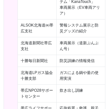
テム「KanaTouch」
車両展示（EV車両アリ
ア）
ALSOK北海道㈱帯
警報システム展示と防
広支社
災グッズの紹介
北海道新聞社帯広
車両展示（道新ぶんぶ
支社
ん号）
十勝毎日新聞社
防災訓練の情報発信
北海道LPガス協会
ガスによる鍋や釜の使
十勝支部
用実演
帯広NPO28サポー
炊き出し訓練
トセンター
帯広ライフサポー
応急処置・救護、親子