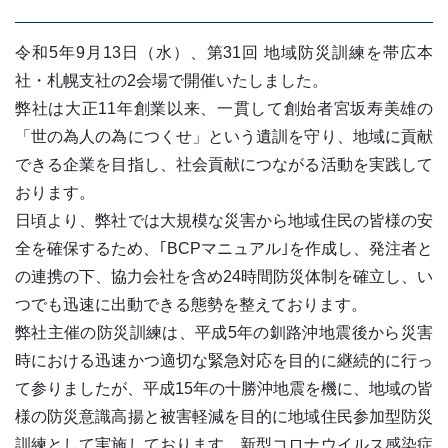
令和5年9月13日（水）、第31回 地域防災訓練を帯広本
社・札幌支社の2会場で開催いたしました。
弊社は大正11年創業以来、一貫して創始者宮坂寿美雄の
「世の為人の為につくせ」という遺訓を守り、地域に貢献
できる企業を目指し、社会貢献につながる活動を実践して
おります。
日頃より、弊社では大規模な災害から地域住民の皆様の安
全を確保するため、｢BCPマニュアル｣を作成し、発注者と
の連携の下、協力会社を含め24時間防災体制を確立し、い
つでも迅速に出動できる態勢を整えております。
弊社主催の防災訓練は、平成5年の釧路沖地震後から災害
時における迅速かつ適切な緊急対応を目的に継続的に行っ
て参りましたが、平成15年の十勝沖地震を機に、地域の皆
様の防災意識高揚と被害軽減を目的に地域住民参加型防災
訓練として実施しております。新型コロナウイルス感染症