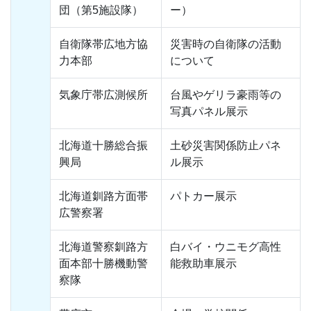
団（第5施設隊）
ー）
自衛隊帯広地方協
災害時の自衛隊の活動
力本部
について
気象庁帯広測候所
台風やゲリラ豪雨等の
写真パネル展示
北海道十勝総合振
土砂災害関係防止パネ
興局
ル展示
北海道釧路方面帯
パトカー展示
広警察署
北海道警察釧路方
白バイ・ウニモグ高性
面本部十勝機動警
能救助車展示
察隊