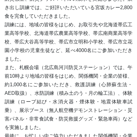
き出し訓練では、ご好評いただいている宮坂カレー2,800
食を完食していただきました。
訓練には、地域の皆様をはじめ、お取引先や北海道帯広工
業高等学校、北海道帯広農業高等学校、帯広南商業高等学
校、帯広大谷高等学校、帯広市立明和小学校、帯広市立花
園小学校の児童生徒など、延べ4000名にご参加いただき
ました。
また、札幌会場（北広島河川防災ステーション）では、午
前10時より地域の皆様をはじめ、関係機関・企業の皆様、
約1,000名にご参加いただき、救護訓練（心肺蘇生法・
AED取扱）、水防訓練（積み土のう・月の輪工法）、体験
訓練（ロープ結び・水消火器・煙体験・地震体験車試
乗）、展示ブース（無人航空機デモンストレーション・災
害パネル・非常食試食・防災救援グッズ・緊急車両）など
を実施しました。
最後に、お忙しい中ご協力いただきました関係機関・企業