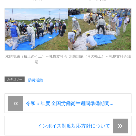
水防訓練（積土のう工）～札幌支社会
水防訓練（月の輪工）～札幌支社会場
場
カテゴリー
防災活動
令和５年度 全国労働衛生週間準備期間...
インボイス制度対応方針について