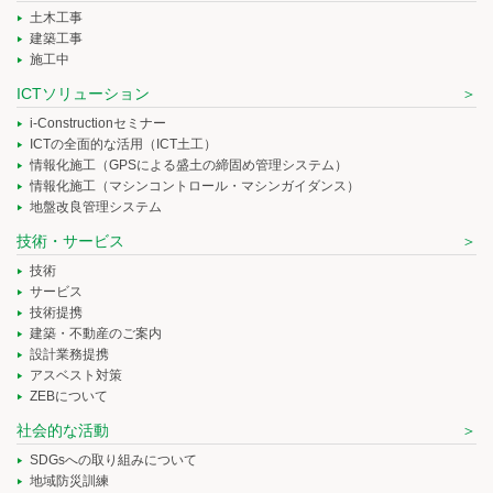
土木工事
建築工事
施工中
ICTソリューション
i-Constructionセミナー
ICTの全面的な活用（ICT土工）
情報化施工（GPSによる盛土の締固め管理システム）
情報化施工（マシンコントロール・マシンガイダンス）
地盤改良管理システム
技術・サービス
技術
サービス
技術提携
建築・不動産のご案内
設計業務提携
アスベスト対策
ZEBについて
社会的な活動
SDGsへの取り組みについて
地域防災訓練