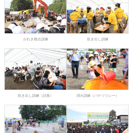
がれき救出訓練
炊き出し訓練
炊き出し訓練（試食）
消火訓練（バケツリレー）