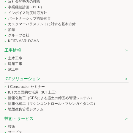
反社会的勢力の排除
事業継続計画（BCP）
インボイス制度対応方針
パートナーシップ構築宣言
カスタマーハラスメントに対する基本方針
沿革
グループ会社
KEITA MARUYAMA
工事情報
土木工事
建築工事
施工中
ICTソリューション
i-Constructionセミナー
ICTの全面的な活用（ICT土工）
情報化施工（GPSによる盛土の締固め管理システム）
情報化施工（マシンコントロール・マシンガイダンス）
地盤改良管理システム
技術・サービス
技術
サービス