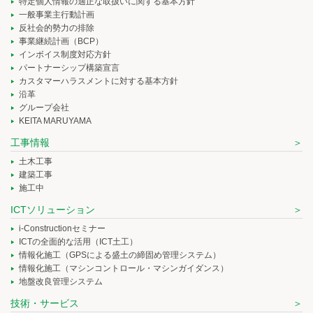
特定個人情報の適正な取扱いに関する基本方針
一般事業主行動計画
反社会的勢力の排除
事業継続計画（BCP）
インボイス制度対応方針
パートナーシップ構築宣言
カスタマーハラスメントに対する基本方針
沿革
グループ会社
KEITA MARUYAMA
工事情報
土木工事
建築工事
施工中
ICTソリューション
i-Constructionセミナー
ICTの全面的な活用（ICT土工）
情報化施工（GPSによる盛土の締固め管理システム）
情報化施工（マシンコントロール・マシンガイダンス）
地盤改良管理システム
技術・サービス