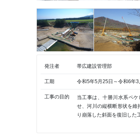
発注者
帯広建設管理部
工期
令和5年5月25日～令和6年3
工事の目的
当工事は、十勝川水系ペケ
せ、河川の縦横断形状を維
り崩落した斜面を復旧した工