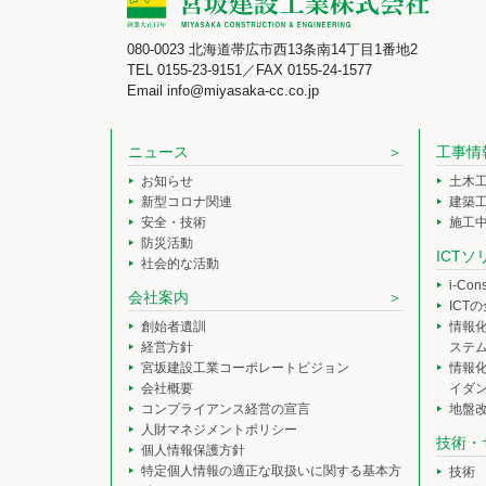
080-0023 北海道帯広市西13条南14丁目1番地2
TEL 0155-23-9151／FAX 0155-24-1577
Email info@miyasaka-cc.co.jp
ニュース
工事情
お知らせ
土木
新型コロナ関連
建築
安全・技術
施工
防災活動
ICT
社会的な活動
i-Co
会社案内
ICT
創始者遺訓
情報
経営方針
ステ
宮坂建設工業コーポレートビジョン
情報
会社概要
イダ
コンプライアンス経営の宣言
地盤
人財マネジメントポリシー
技術・
個人情報保護方針
特定個人情報の適正な取扱いに関する基本方
技術