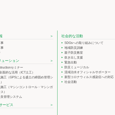
報
社会的な活動
工事
SDGsへの取り組みについて
工事
地域防災訓練
中
親子防災教室
炊き出し支援
ソリューション
緊急出動
防災ミュージカル
nstructionセミナー
流域治水オフィシャルサポーター
の全面的な活用（ICT土工）
新型コロナウィルス感染症への対応
化施工（GPSによる盛土の締固め管理シ
社会活動
ム）
化施工（マシンコントロール・マシンガ
ンス）
改良管理システム
サービス