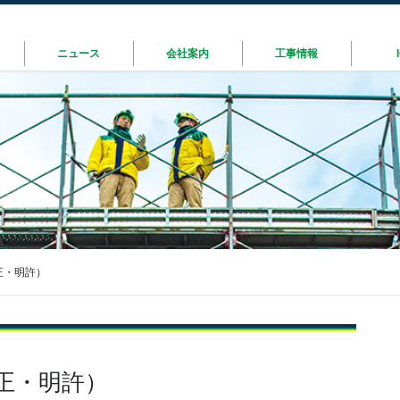
ニュース
会社案内
工事情報
正・明許）
正・明許）