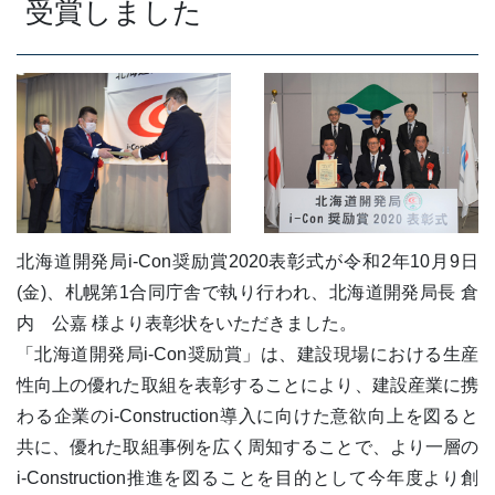
受賞しました
北海道開発局i-Con奨励賞2020表彰式が令和2年10月9日
(金)、札幌第1合同庁舎で執り行われ、北海道開発局長 倉
内 公嘉 様より表彰状をいただきました。
「北海道開発局i-Con奨励賞」は、建設現場における生産
性向上の優れた取組を表彰することにより、建設産業に携
わる企業のi-Construction導入に向けた意欲向上を図ると
共に、優れた取組事例を広く周知することで、より一層の
i-Construction推進を図ることを目的として今年度より創