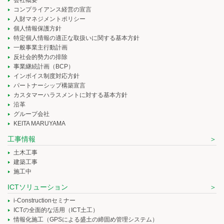
コンプライアンス経営の宣言
人財マネジメントポリシー
個人情報保護方針
特定個人情報の適正な取扱いに関する基本方針
一般事業主行動計画
反社会的勢力の排除
事業継続計画（BCP）
インボイス制度対応方針
パートナーシップ構築宣言
カスタマーハラスメントに対する基本方針
沿革
グループ会社
KEITA MARUYAMA
工事情報
土木工事
建築工事
施工中
ICTソリューション
i-Constructionセミナー
ICTの全面的な活用（ICT土工）
情報化施工（GPSによる盛土の締固め管理システム）