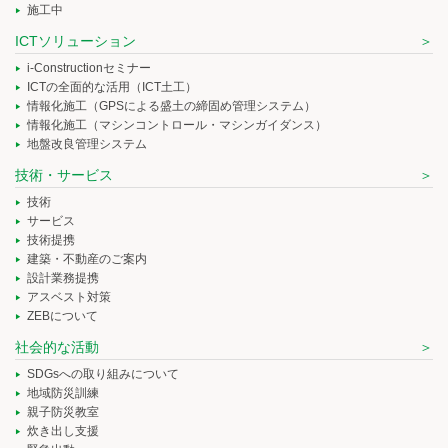
施工中
ICTソリューション
i-Constructionセミナー
ICTの全面的な活用（ICT土工）
情報化施工（GPSによる盛土の締固め管理システム）
情報化施工（マシンコントロール・マシンガイダンス）
地盤改良管理システム
技術・サービス
技術
サービス
技術提携
建築・不動産のご案内
設計業務提携
アスベスト対策
ZEBについて
社会的な活動
SDGsへの取り組みについて
地域防災訓練
親子防災教室
炊き出し支援