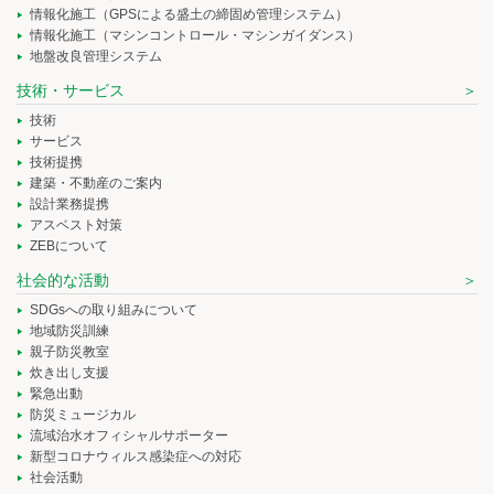
情報化施工（GPSによる盛土の締固め管理システム）
情報化施工（マシンコントロール・マシンガイダンス）
地盤改良管理システム
技術・サービス
技術
サービス
技術提携
建築・不動産のご案内
設計業務提携
アスベスト対策
ZEBについて
社会的な活動
SDGsへの取り組みについて
地域防災訓練
親子防災教室
炊き出し支援
緊急出動
防災ミュージカル
流域治水オフィシャルサポーター
新型コロナウィルス感染症への対応
社会活動