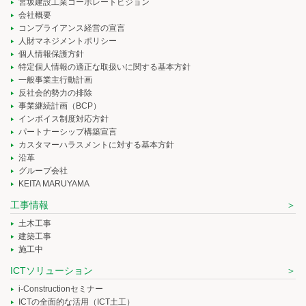
宮坂建設工業コーポレートビジョン
会社概要
コンプライアンス経営の宣言
人財マネジメントポリシー
個人情報保護方針
特定個人情報の適正な取扱いに関する基本方針
一般事業主行動計画
反社会的勢力の排除
事業継続計画（BCP）
インボイス制度対応方針
パートナーシップ構築宣言
カスタマーハラスメントに対する基本方針
沿革
グループ会社
KEITA MARUYAMA
工事情報
土木工事
建築工事
施工中
ICTソリューション
i-Constructionセミナー
ICTの全面的な活用（ICT土工）