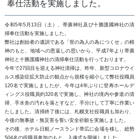
奉仕活動を実施しました。
令和5年5月13日（土）、帯廣神社及び十勝護國神社の清
掃奉仕活動を実施しました。
弊社は創始者の遺訓である「世の為人の為につくせ」の精
神のもと、地域への恩返しの思いから、平成7年より帯廣
神社と十勝護國神社の清掃奉仕活動を行っております。
今年で27回目を迎える神社清掃は、昨年、新型コロナウイ
ルス感染症拡大防止の観点から規模を縮小して弊社役職員
120名で実施しましたが、今年は4年ぶりに登寿ホールデ
ィングス役職員約320名で実施し、神社の境内や参道の清
掃、手水舎の汚れを落とすなど、手分けして丁寧に作業い
たしました。清掃終了後には、札幌支社役職員も加わり、
今後の無事故・無災害を誓い安全祈願を実施しました。
その後、ホテル日航ノースランド帯広に会場を移し、総勢
504名の役職員参加のもと、入魂式を開催しました。