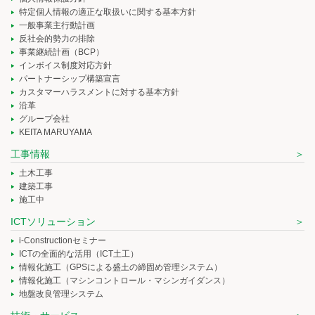
特定個人情報の適正な取扱いに関する基本方針
一般事業主行動計画
反社会的勢力の排除
事業継続計画（BCP）
インボイス制度対応方針
パートナーシップ構築宣言
カスタマーハラスメントに対する基本方針
沿革
グループ会社
KEITA MARUYAMA
工事情報
土木工事
建築工事
施工中
ICTソリューション
i-Constructionセミナー
ICTの全面的な活用（ICT土工）
情報化施工（GPSによる盛土の締固め管理システム）
情報化施工（マシンコントロール・マシンガイダンス）
地盤改良管理システム