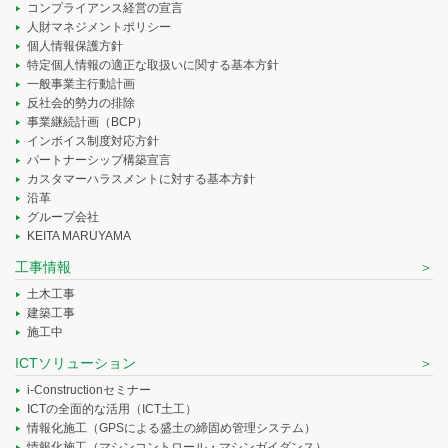
コンプライアンス経営の宣言
人財マネジメントポリシー
個人情報保護方針
特定個人情報の適正な取扱いに関する基本方針
一般事業主行動計画
反社会的勢力の排除
事業継続計画（BCP）
インボイス制度対応方針
パートナーシップ構築宣言
カスタマーハラスメントに対する基本方針
沿革
グループ会社
KEITA MARUYAMA
工事情報
土木工事
建築工事
施工中
ICTソリューション
i-Constructionセミナー
ICTの全面的な活用（ICT土工）
情報化施工（GPSによる盛土の締固め管理システム）
情報化施工（マシンコントロール・マシンガイダンス）