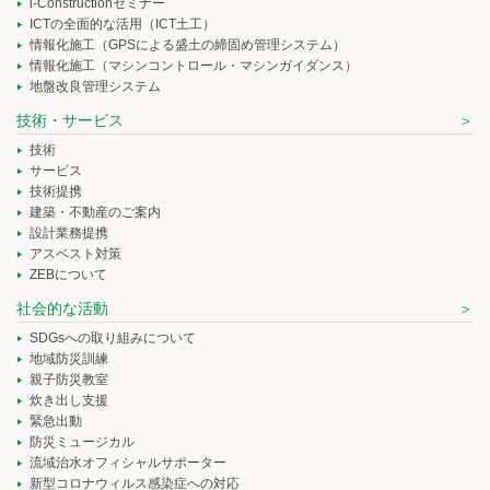
i-Constructionセミナー
ICTの全面的な活用（ICT土工）
情報化施工（GPSによる盛土の締固め管理システム）
情報化施工（マシンコントロール・マシンガイダンス）
地盤改良管理システム
技術・サービス
技術
サービス
技術提携
建築・不動産のご案内
設計業務提携
アスベスト対策
ZEBについて
社会的な活動
SDGsへの取り組みについて
地域防災訓練
親子防災教室
炊き出し支援
緊急出動
防災ミュージカル
流域治水オフィシャルサポーター
新型コロナウィルス感染症への対応