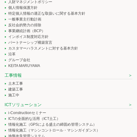
人財マネジメントポリシー
個人情報保護方針
特定個人情報の適正な取扱いに関する基本方針
一般事業主行動計画
反社会的勢力の排除
事業継続計画（BCP）
インボイス制度対応方針
パートナーシップ構築宣言
カスタマーハラスメントに対する基本方針
沿革
グループ会社
KEITA MARUYAMA
工事情報
土木工事
建築工事
施工中
ICTソリューション
i-Constructionセミナー
ICTの全面的な活用（ICT土工）
情報化施工（GPSによる盛土の締固め管理システム）
情報化施工（マシンコントロール・マシンガイダンス）
地盤改良管理システム